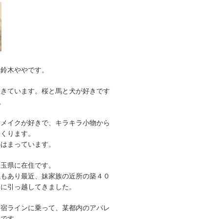
。鈴木ややです。
生きています。桜と馬と犬が好きです
。
リメイクが好きで、キラキラ小物から
つくります。
にはまっています。
埼玉県に在住です。
係もあり最近、妹家族の近所の築４０
家に引っ越してきました。
新宿ラインに乗って、某都内のアパレ
務です。