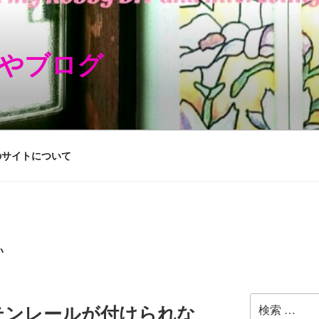
やブログ
のサイトについて
い
検
テンレールが付けられな
索: