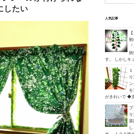
にしたい
人気記事
【
初
『
病
す。 しかしキュ
１
り
ン
を
がきれいで ◆丈
プ
り
菜
し
す。 １００均の