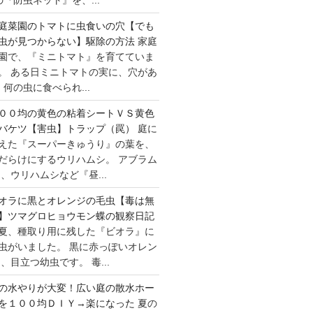
庭菜園のトマトに虫食いの穴【でも
虫が見つからない】駆除の方法
家庭
園で、『ミニトマト』を育てていま
。 ある日ミニトマトの実に、穴があ
何の虫に食べられ...
００均の黄色の粘着シートＶＳ黄色
バケツ【害虫】トラップ（罠）
庭に
えた『スーパーきゅうり』の葉を、
だらけにするウリハムシ。 アブラム
、ウリハムシなど『昼...
オラに黒とオレンジの毛虫【毒は無
】ツマグロヒョウモン蝶の観察日記
夏、種取り用に残した『ビオラ』に
虫がいました。 黒に赤っぽいオレン
目立つ幼虫です。 毒...
の水やりが大変！広い庭の散水ホー
を１００均ＤＩＹ→楽になった
夏の