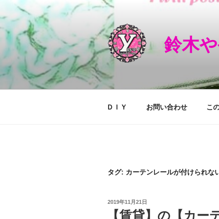
コ
ン
テ
鈴木や
ン
ツ
へ
ス
キ
ッ
ＤＩＹ
お問い合わせ
こ
プ
タグ: カーテンレールが付けられな
投
2019年11月21日
稿
【賃貸】の【カー
日: