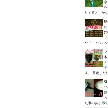
水
を
りすると、かな
庭
た
に
リ
や『ヨトウムシ
ブ
木
ル
冬
す。 剪定した
引
ソ
越
っ
た事のある形で