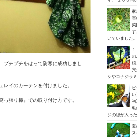
家
害
菜
す
いていました。 
１
の
植
、プチプチをはって防寒に成功しまし
穴
シやコナジラミ
ュレイのカーテンを付けました。
ビ
い
突っ張り棒』での取り付け方です。
初
毛
ジの線が入った、
夏
ス