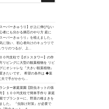
索
スーパーきゅうり】が上に伸びない
心者にも分かる摘芯のやり方
庭に
スーパーきゅうり』を植えました。
気に強い、初心者向けのキュウリで
ウリのつるが、上...
００均支柱で【ポトスタワー】の作
方リビングに大型の観葉植物を
リビ
グにオシャレな『大きい観葉植物』
置きたいです。 希望の条件は ◆葉
夫で手がかから...
ランター家庭菜園【防虫ネットの張
方】１００均支柱で簡単手作り
家庭
園でプランターに、野菜の種まきを
ました。 『虫除け対策』が必要で
『防虫ネット』を、...