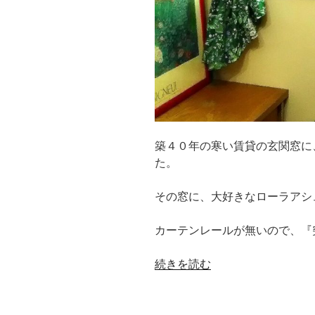
築４０年の寒い賃貸の玄関窓に
た。
その窓に、大好きなローラアシ
カーテンレールが無いので、『
“【賃
続きを読む
貸】
の
【カ