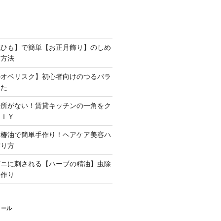
紙ひも】で簡単【お正月飾り】のしめ
る方法
のオベリスク】初心者向けのつるバラ
した
場所がない！賃貸キッチンの一角をク
ＤＩＹ
と椿油で簡単手作り！ヘアケア美容ハ
作り方
ダニに刺される【ハーブの精油】虫除
手作り
ィール