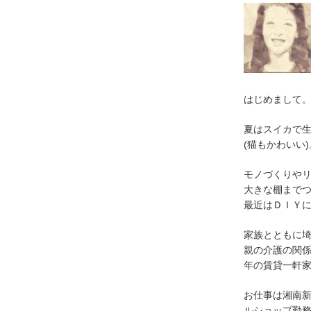
はじめまして
夏はスイカで
(猫もかわいい)
モノづくりや
大きな棚まで
最近はＤＩＹ
家族とともに
親の介護の関
年の賃貸一軒
お仕事は湘南
ルショップ勤