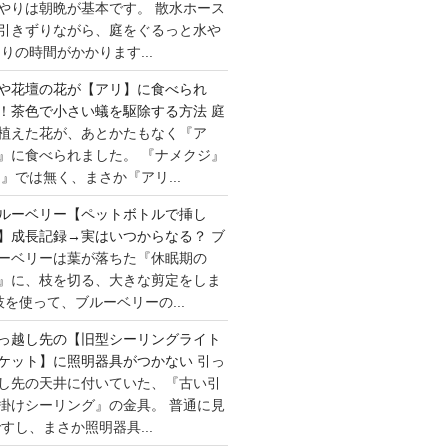
やりは朝晩が基本です。 散水ホース
引きずりながら、庭をぐるっと水や
りの時間がかかります...
や花壇の花が【アリ】に食べられ
！茶色で小さい蟻を駆除する方法
庭
植えた花が、あとかたもなく『ア
』に食べられました。 『ナメクジ』
』では無く、まさか『アリ...
ルーベリー【ペットボトルで挿し
】成長記録→実はいつからなる？
ブ
ーベリーは葉が落ちた『休眠期の
』に、枝を切る、大きな剪定をしま
枝を使って、ブルーベリーの...
っ越し先の【旧型シーリングライト
ケット】に照明器具がつかない
引っ
し先の天井に付いていた、『古い引
掛けシーリング』の金具。 普通に見
すし、まさか照明器具...