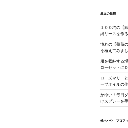
最近の投稿
１００均の【
縄リースを作
憧れの【薔薇
を植えてみま
服を収納する
ローゼットに
ローズマリー
ーブオイルの
かゆい！毎日
けスプレーを
鈴木やや プロフ