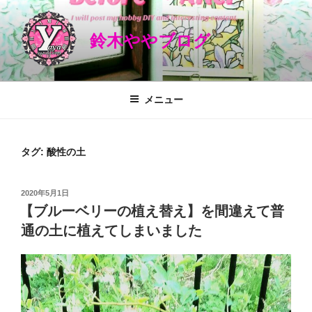
コ
ン
鈴木ややブログ
テ
ン
ツ
へ
メニュー
ス
キ
ッ
タグ: 酸性の土
プ
投
2020年5月1日
稿
【ブルーベリーの植え替え】を間違えて普
日:
通の土に植えてしまいました