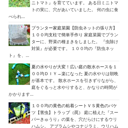
ニトマト』を育てています。 ある日ミニトマ
え
トの実に、穴があいていました。 何の虫に食
て
べられ...
し
プランター家庭菜園【防虫ネットの張り方】
ま
１００均支柱で簡単手作り
家庭菜園でプラン
い
ターに、野菜の種まきをしました。 『虫除け
ま
対策』が必要です。 １００均の『防虫ネッ
し
ト』を、...
た”
の
夏の水やりが大変！広い庭の散水ホースを１
００均ＤＩＹ→楽になった
夏の水やりは朝晩
が基本です。 散水ホースを引きずりながら、
庭をぐるっと水やりすると、かなりの時間が
かかります...
１００均の黄色の粘着シートＶＳ黄色のバケ
ツ【害虫】トラップ（罠）
庭に植えた『スー
パーきゅうり』の葉を、穴だらけにするウリ
ハムシ。 アブラムシやコナジラミ、ウリハム