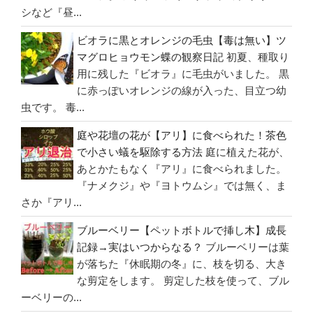
シなど『昼...
ビオラに黒とオレンジの毛虫【毒は無い】ツ
マグロヒョウモン蝶の観察日記
初夏、種取り
用に残した『ビオラ』に毛虫がいました。 黒
に赤っぽいオレンジの線が入った、目立つ幼
虫です。 毒...
庭や花壇の花が【アリ】に食べられた！茶色
で小さい蟻を駆除する方法
庭に植えた花が、
あとかたもなく『アリ』に食べられました。
『ナメクジ』や『ヨトウムシ』では無く、ま
さか『アリ...
ブルーベリー【ペットボトルで挿し木】成長
記録→実はいつからなる？
ブルーベリーは葉
が落ちた『休眠期の冬』に、枝を切る、大き
な剪定をします。 剪定した枝を使って、ブル
ーベリーの...