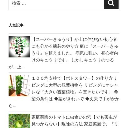
リ
検
索
索:
ー
の
植
人気記事
え
替
【スーパーきゅうり】が上に伸びない初心者
え】
にも分かる摘芯のやり方
庭に『スーパーきゅ
を
うり』を植えました。 病気に強い、初心者向
けのキュウリです。 しかしキュウリのつる
間
が、上...
違
え
１００均支柱で【ポトスタワー】の作り方リ
て
ビングに大型の観葉植物を
リビングにオシャ
普
レな『大きい観葉植物』を置きたいです。 希
通
望の条件は ◆葉がきれいで ◆丈夫で手がかか
の
ら...
土
家庭菜園のトマトに虫食いの穴【でも害虫が
に
見つからない】駆除の方法
家庭菜園で、『ミ
植