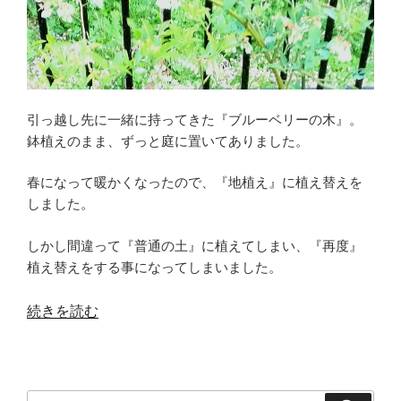
引っ越し先に一緒に持ってきた『ブルーベリーの木』。
鉢植えのまま、ずっと庭に置いてありました。
春になって暖かくなったので、『地植え』に植え替えを
しました。
しかし間違って『普通の土』に植えてしまい、『再度』
植え替えをする事になってしまいました。
“【ブ
続きを読む
ル
ー
ベ
検