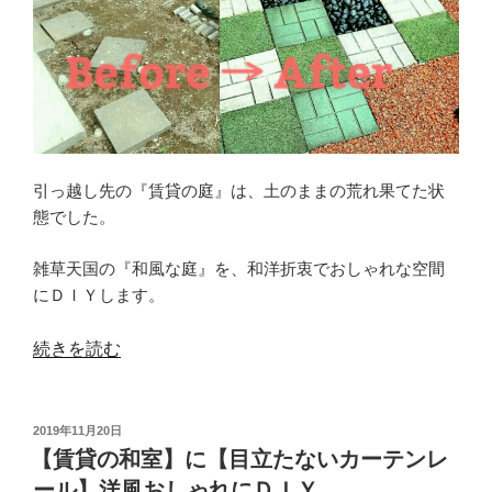
引っ越し先の『賃貸の庭』は、土のままの荒れ果てた状
態でした。
雑草天国の『和風な庭』を、和洋折衷でおしゃれな空間
にＤＩＹします。
“賃
続きを読む
貸
の
投
2019年11月20日
庭
稿
【賃貸の和室】に【目立たないカーテンレ
を
日:
ール】洋風おしゃれにＤＩＹ
【瓦