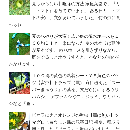
見つからない】駆除の方法
家庭菜園で、『ミ
の
ニトマト』を育てています。 ある日ミニトマ
トの実に、穴があいていました。 何の虫に食
べられ...
夏の水やりが大変！広い庭の散水ホースを１
００均ＤＩＹ→楽になった
夏の水やりは朝晩
が基本です。 散水ホースを引きずりながら、
庭をぐるっと水やりすると、かなりの時間が
かかります...
１００均の黄色の粘着シートＶＳ黄色のバケ
ツ【害虫】トラップ（罠）
庭に植えた『スー
パーきゅうり』の葉を、穴だらけにするウリ
ハムシ。 アブラムシやコナジラミ、ウリハム
シなど『昼...
ビオラに黒とオレンジの毛虫【毒は無い】ツ
マグロヒョウモン蝶の観察日記
初夏、種取り
用に残した『ビオラ』に毛虫がいました。 黒