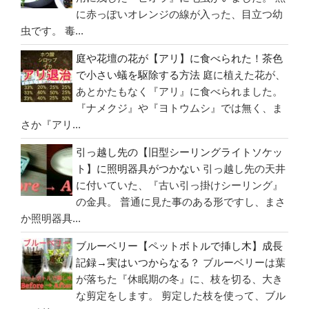
に赤っぽいオレンジの線が入った、目立つ幼
虫です。 毒...
庭や花壇の花が【アリ】に食べられた！茶色
で小さい蟻を駆除する方法
庭に植えた花が、
あとかたもなく『アリ』に食べられました。
『ナメクジ』や『ヨトウムシ』では無く、ま
さか『アリ...
引っ越し先の【旧型シーリングライトソケッ
ト】に照明器具がつかない
引っ越し先の天井
に付いていた、『古い引っ掛けシーリング』
の金具。 普通に見た事のある形ですし、まさ
か照明器具...
ブルーベリー【ペットボトルで挿し木】成長
記録→実はいつからなる？
ブルーベリーは葉
が落ちた『休眠期の冬』に、枝を切る、大き
な剪定をします。 剪定した枝を使って、ブル