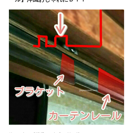
チ
ッ
プ
＆
１
０
０
均
の
人
工
芝
＆
敷
石】
で
お