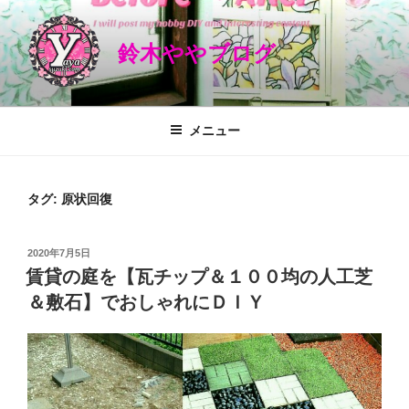
コ
ン
鈴木ややブログ
テ
ン
ツ
へ
メニュー
ス
キ
ッ
タグ: 原状回復
プ
投
2020年7月5日
稿
賃貸の庭を【瓦チップ＆１００均の人工芝
日:
＆敷石】でおしゃれにＤＩＹ