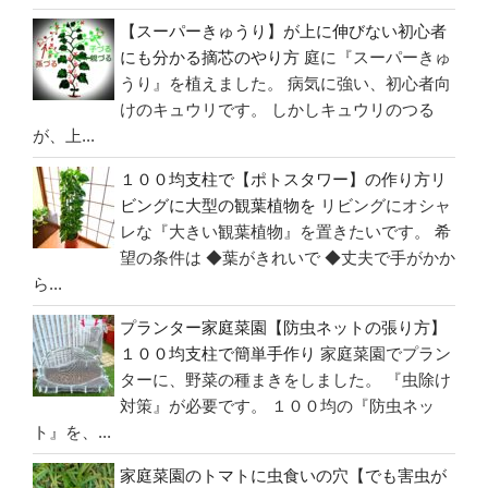
な
【スーパーきゅうり】が上に伸びない初心者
い
にも分かる摘芯のやり方
庭に『スーパーきゅ
カ
うり』を植えました。 病気に強い、初心者向
ー
けのキュウリです。 しかしキュウリのつる
テ
が、上...
ン
レ
１００均支柱で【ポトスタワー】の作り方リ
ー
ビングに大型の観葉植物を
リビングにオシャ
ル】
レな『大きい観葉植物』を置きたいです。 希
洋
望の条件は ◆葉がきれいで ◆丈夫で手がかか
風
ら...
お
し
プランター家庭菜園【防虫ネットの張り方】
ゃ
１００均支柱で簡単手作り
家庭菜園でプラン
れ
ターに、野菜の種まきをしました。 『虫除け
に
対策』が必要です。 １００均の『防虫ネッ
Ｄ
ト』を、...
Ｉ
家庭菜園のトマトに虫食いの穴【でも害虫が
Ｙ”