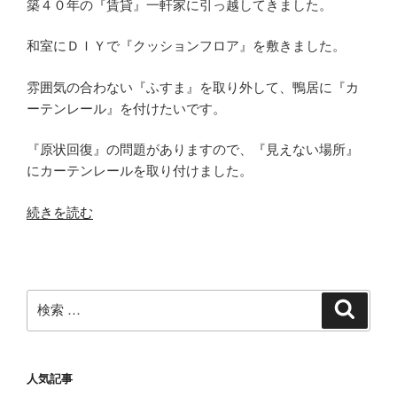
築４０年の『賃貸』一軒家に引っ越してきました。
し
ゃ
和室にＤＩＹで『クッションフロア』を敷きました。
れ
に
雰囲気の合わない『ふすま』を取り外して、鴨居に『カ
ーテンレール』を付けたいです。
Ｄ
Ｉ
『原状回復』の問題がありますので、『見えない場所』
Ｙ”
にカーテンレールを取り付けました。
の
“【賃
続きを読む
貸
の
和
室】
検
検
に
索
索:
【目
立
人気記事
た