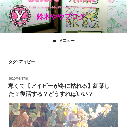
コ
ン
鈴木ややブログ
テ
ン
ツ
へ
メニュー
ス
キ
ッ
タグ: アイビー
プ
投
2020年6月7日
稿
寒くて【アイビーが冬に枯れる】紅葉し
日:
た？復活する？どうすればいい？