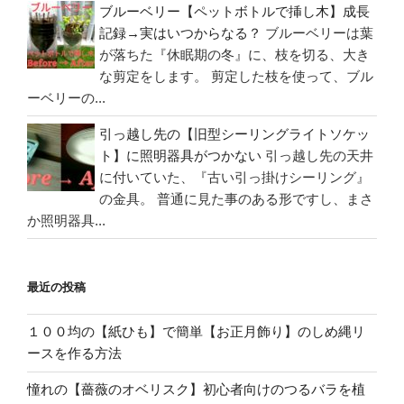
ブルーベリー【ペットボトルで挿し木】成長
記録→実はいつからなる？
ブルーベリーは葉
が落ちた『休眠期の冬』に、枝を切る、大き
な剪定をします。 剪定した枝を使って、ブル
ーベリーの...
引っ越し先の【旧型シーリングライトソケッ
ト】に照明器具がつかない
引っ越し先の天井
に付いていた、『古い引っ掛けシーリング』
の金具。 普通に見た事のある形ですし、まさ
か照明器具...
最近の投稿
１００均の【紙ひも】で簡単【お正月飾り】のしめ縄リ
ースを作る方法
憧れの【薔薇のオベリスク】初心者向けのつるバラを植