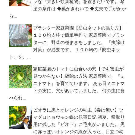
レな『大きい観葉植物』を置きたいです。 希
活
望の条件は ◆葉がきれいで ◆丈夫で手がかか
す
ら...
る？
ど
プランター家庭菜園【防虫ネットの張り方】
う
１００均支柱で簡単手作り
家庭菜園でプラン
す
ターに、野菜の種まきをしました。 『虫除け
れ
対策』が必要です。 １００均の『防虫ネッ
ば
ト』を、...
い
家庭菜園のトマトに虫食いの穴【でも害虫が
い？”
見つからない】駆除の方法
家庭菜園で、『ミ
の
ニトマト』を育てています。 ある日ミニトマ
トの実に、穴があいていました。 何の虫に食
べられ...
ビオラに黒とオレンジの毛虫【毒は無い】ツ
マグロヒョウモン蝶の観察日記
初夏、種取り
用に残した『ビオラ』に毛虫がいました。 黒
に赤っぽいオレンジの線が入った、目立つ幼