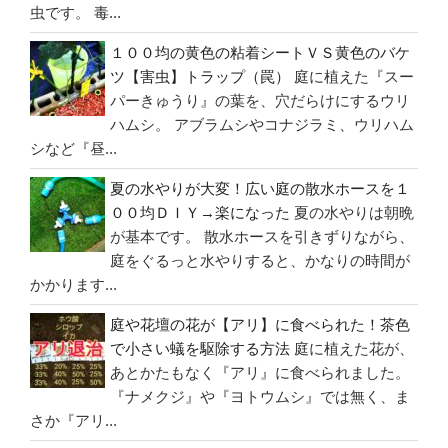
虫です。 毒...
１００均の黄色の粘着シートＶＳ黄色のバケ
ツ【害虫】トラップ（罠）
庭に植えた『スー
パーきゅうり』の葉を、穴だらけにするウリ
ハムシ。 アブラムシやコナジラミ、ウリハム
シなど『昼...
夏の水やりが大変！広い庭の散水ホースを１
００均ＤＩＹ→楽になった
夏の水やりは朝晩
が基本です。 散水ホースを引きずりながら、
庭をぐるっと水やりすると、かなりの時間が
かかります...
庭や花壇の花が【アリ】に食べられた！茶色
で小さい蟻を駆除する方法
庭に植えた花が、
あとかたもなく『アリ』に食べられました。
『ナメクジ』や『ヨトウムシ』では無く、ま
さか『アリ...