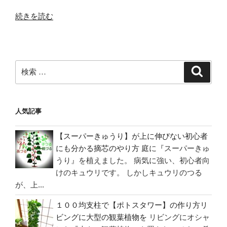
“寒
続きを読む
く
て
【ア
イ
検
検
ビ
索
索:
ー
が
人気記事
冬
に
【スーパーきゅうり】が上に伸びない初心者
枯
にも分かる摘芯のやり方
庭に『スーパーきゅ
れ
うり』を植えました。 病気に強い、初心者向
る】
けのキュウリです。 しかしキュウリのつる
紅
が、上...
葉
し
１００均支柱で【ポトスタワー】の作り方リ
た？
ビングに大型の観葉植物を
リビングにオシャ
復