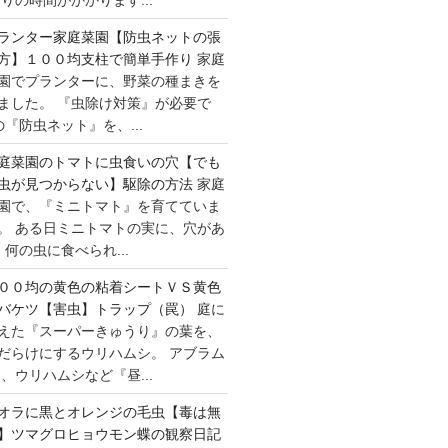
ランター家庭菜園【防虫ネットの張
方】１００均支柱で簡単手作り
家庭
園でプランターに、野菜の種まきを
ました。 『虫除け対策』が必要で
『防虫ネット』を、...
庭菜園のトマトに虫食いの穴【でも
虫が見つからない】駆除の方法
家庭
園で、『ミニトマト』を育てていま
。 ある日ミニトマトの実に、穴があ
何の虫に食べられ...
００均の黄色の粘着シートＶＳ黄色
バケツ【害虫】トラップ（罠）
庭に
えた『スーパーきゅうり』の葉を、
だらけにするウリハムシ。 アブラム
、ウリハムシなど『昼...
オラに黒とオレンジの毛虫【毒は無
】ツマグロヒョウモン蝶の観察日記