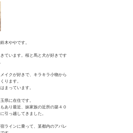
。鈴木ややです。
生きています。桜と馬と犬が好きです
。
リメイクが好きで、キラキラ小物から
つくります。
にはまっています。
埼玉県に在住です。
係もあり最近、妹家族の近所の築４０
家に引っ越してきました。
新宿ラインに乗って、某都内のアパレ
務です。