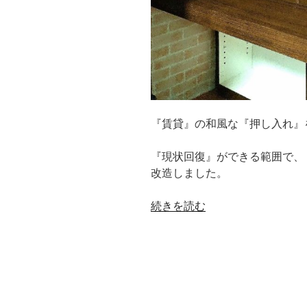
『賃貸』の和風な『押し入れ』
『現状回復』ができる範囲で、
改造しました。
“賃
続きを読む
貸
の
【押
し
入
れ】