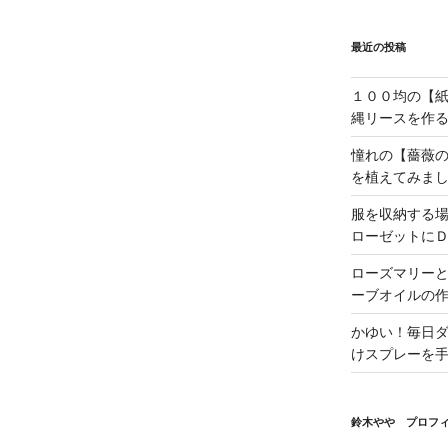
最近の投稿
１００均の【
縄リースを作
憧れの【薔薇
を植えてみま
服を収納する
ローゼットに
ローズマリー
ーブオイルの
かゆい！毎日
けスプレーを
鈴木やや プロフ