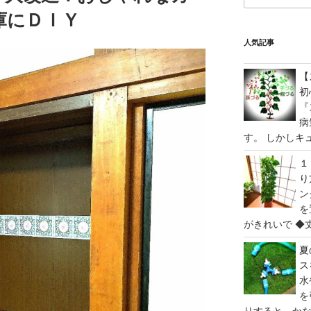
庫にＤＩＹ
人気記事
【
初
『
病
す。 しかしキュ
１
り
ン
を
がきれいで ◆丈
夏
ス
水
を
りすると、かな