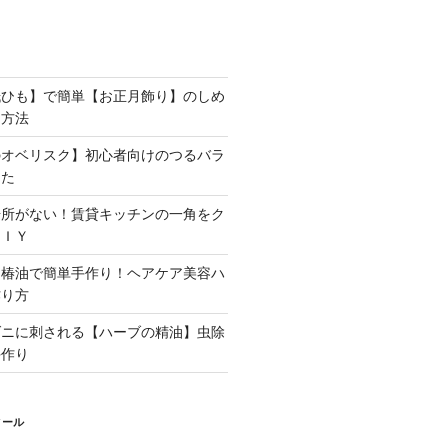
紙ひも】で簡単【お正月飾り】のしめ
る方法
のオベリスク】初心者向けのつるバラ
した
場所がない！賃貸キッチンの一角をク
ＤＩＹ
と椿油で簡単手作り！ヘアケア美容ハ
作り方
ダニに刺される【ハーブの精油】虫除
手作り
ィール