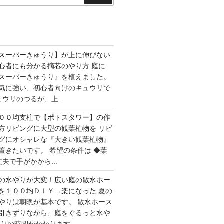
索
スーパーきゅうり】が上に伸びない
心者にも分かる摘芯のやり方
庭に
スーパーきゅうり』を植えました。
気に強い、初心者向けのキュウリで
ウリのつるが、上...
００均支柱で【ポトスタワー】の作
方リビングに大型の観葉植物を
リビ
グにオシャレな『大きい観葉植物』
置きたいです。 希望の条件は ◆葉
夫で手がかから...
の水やりが大変！広い庭の散水ホー
を１００均ＤＩＹ→楽になった
夏の
やりは朝晩が基本です。 散水ホース
引きずりながら、庭をぐるっと水や
りの時間がかかります...