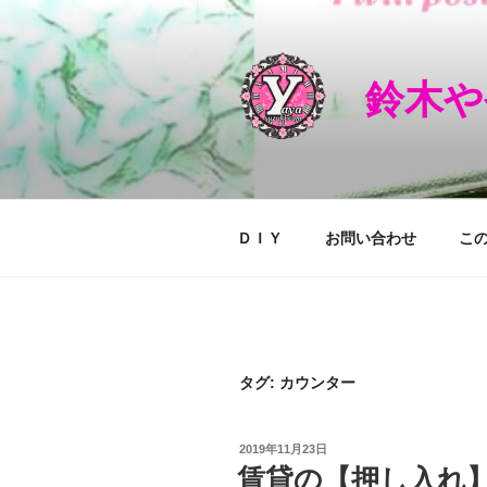
コ
ン
テ
鈴木や
ン
ツ
へ
ス
キ
ッ
ＤＩＹ
お問い合わせ
こ
プ
タグ: カウンター
投
2019年11月23日
稿
賃貸の【押し入れ
日: