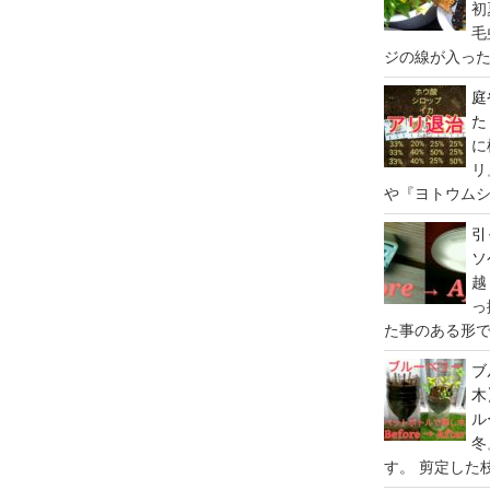
初
毛
ジの線が入った、
庭
た
に
リ
や『ヨトウムシ
引
ソ
越
っ
た事のある形で
ブ
木
ル
冬
す。 剪定した