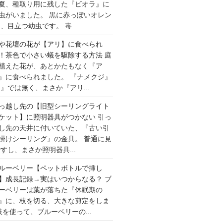
夏、種取り用に残した『ビオラ』に
虫がいました。 黒に赤っぽいオレン
目立つ幼虫です。 毒...
や花壇の花が【アリ】に食べられ
！茶色で小さい蟻を駆除する方法
庭
植えた花が、あとかたもなく『ア
』に食べられました。 『ナメクジ』
』では無く、まさか『アリ...
っ越し先の【旧型シーリングライト
ケット】に照明器具がつかない
引っ
し先の天井に付いていた、『古い引
掛けシーリング』の金具。 普通に見
すし、まさか照明器具...
ルーベリー【ペットボトルで挿し
】成長記録→実はいつからなる？
ブ
ーベリーは葉が落ちた『休眠期の
』に、枝を切る、大きな剪定をしま
枝を使って、ブルーベリーの...