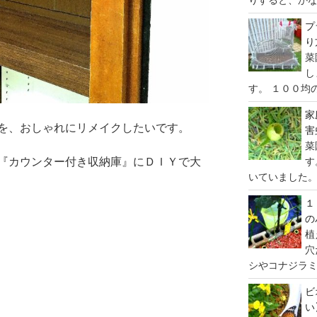
プ
り
菜
し
す。 １００均の
家
を、おしゃれにリメイクしたいです。
害
菜
す
『カウンター付き収納庫』にＤＩＹで大
いていました。 
１
の
植
穴
シやコナジラミ
ビ
い