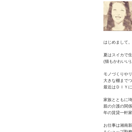
はじめまして
夏はスイカで
(猫もかわいい)
モノづくりや
大きな棚まで
最近はＤＩＹ
家族とともに
親の介護の関
年の賃貸一軒
お仕事は湘南
ルショップ勤