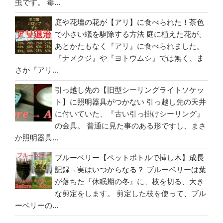
虫です。 毒...
庭や花壇の花が【アリ】に食べられた！茶色
で小さい蟻を駆除する方法
庭に植えた花が、
あとかたもなく『アリ』に食べられました。
『ナメクジ』や『ヨトウムシ』では無く、ま
さか『アリ...
引っ越し先の【旧型シーリングライトソケッ
ト】に照明器具がつかない
引っ越し先の天井
に付いていた、『古い引っ掛けシーリング』
の金具。 普通に見た事のある形ですし、まさ
か照明器具...
ブルーベリー【ペットボトルで挿し木】成長
記録→実はいつからなる？
ブルーベリーは葉
が落ちた『休眠期の冬』に、枝を切る、大き
な剪定をします。 剪定した枝を使って、ブル
ーベリーの...