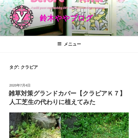
コ
ン
鈴木ややブログ
テ
ン
ツ
へ
メニュー
ス
キ
ッ
タグ: クラピア
プ
投
2020年7月4日
稿
雑草対策グランドカバー【クラピアＫ７】
日:
人工芝生の代わりに植えてみた