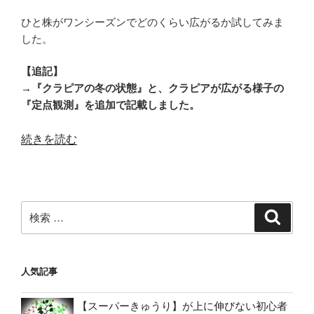
ひと株がワンシーズンでどのくらい広がるか試してみま
した。
【追記】
→『クラピアの冬の状態』と、クラピアが広がる様子の
『定点観測』を追加で記載しました。
“雑
続きを読む
草
対
策
検
グ
検
索
索:
ラ
ン
ド
人気記事
カ
バ
【スーパーきゅうり】が上に伸びない初心者