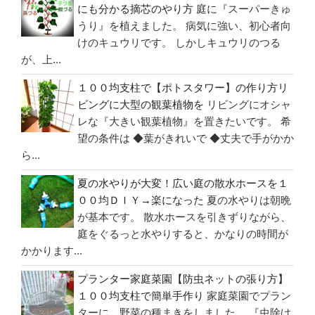
ー
にも分かる摘芯のやり方
庭に『スーパーきゅ
【ク
うり』を植えました。 病気に強い、初心者向
けのキュウリです。 しかしキュウリのつる
ラ
が、上...
ピ
ア
１００均支柱で【ポトスタワー】の作り方リ
Ｋ
ビングに大型の観葉植物を
リビングにオシャ
７】
レな『大きい観葉植物』を置きたいです。 希
人
望の条件は ◆葉がきれいで ◆丈夫で手がかか
工
ら...
芝
夏の水やりが大変！広い庭の散水ホースを１
生
００均ＤＩＹ→楽になった
夏の水やりは朝晩
の
が基本です。 散水ホースを引きずりながら、
代
庭をぐるっと水やりすると、かなりの時間が
わ
かかります...
り
プランター家庭菜園【防虫ネットの張り方】
に
１００均支柱で簡単手作り
家庭菜園でプラン
植
ターに、野菜の種まきをしました。 『虫除け