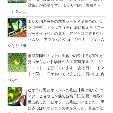
え
対策』が必要です。 １００均の『防虫ネッ
て
ト』を、...
み
た”
１００均の黄色の粘着シートＶＳ黄色のバケ
の
ツ【害虫】トラップ（罠）
庭に植えた『スー
パーきゅうり』の葉を、穴だらけにするウリ
ハムシ。 アブラムシやコナジラミ、ウリハム
シなど『昼...
家庭菜園のトマトに虫食いの穴【でも害虫が
見つからない】駆除の方法
家庭菜園で、『ミ
ニトマト』を育てています。 ある日ミニトマ
トの実に、穴があいていました。 何の虫に食
べられ...
ビオラに黒とオレンジの毛虫【毒は無い】ツ
マグロヒョウモン蝶の観察日記
初夏、種取り
用に残した『ビオラ』に毛虫がいました。 黒
に赤っぽいオレンジの線が入った、目立つ幼