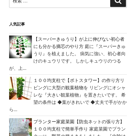
策”
の
索
索:
の
寒
い
人気記事
お
風
【スーパーきゅうり】が上に伸びない初心者
呂】
にも分かる摘芯のやり方
庭に『スーパーきゅ
目
うり』を植えました。 病気に強い、初心者向
隠
けのキュウリです。 しかしキュウリのつる
し
が、上...
＆
防
１００均支柱で【ポトスタワー】の作り方リ
寒
ビングに大型の観葉植物を
リビングにオシャ
対
レな『大きい観葉植物』を置きたいです。 希
策！
望の条件は ◆葉がきれいで ◆丈夫で手がかか
波
ら...
板
で
プランター家庭菜園【防虫ネットの張り方】
プ
１００均支柱で簡単手作り
家庭菜園でプラン
チ