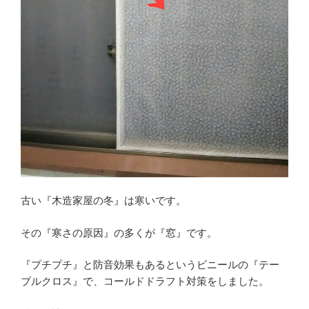
れ
な
い
窓】
を
お
し
ゃ
れ
に
し
た
古い『木造家屋の冬』は寒いです。
い”
の
その『寒さの原因』の多くが『窓』です。
『プチプチ』と防音効果もあるというビニールの『テー
ブルクロス』で、コールドドラフト対策をしました。