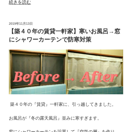
“【古
続きを読む
い
木
造
投
2019年11月13日
稿
家
【築４０年の賃貸一軒家】寒いお風呂→窓
日:
屋
にシャワーカーテンで防寒対策
の
寒
い
窓】
テ
ー
ブ
ル
ク
築４０年の『賃貸』一軒家に、引っ越してきました。
ロ
ス
お風呂が『冬の露天風呂』並みに寒すぎます。
で
コ
窓にシャワーカーテンを設置して『空気の層』を作り、