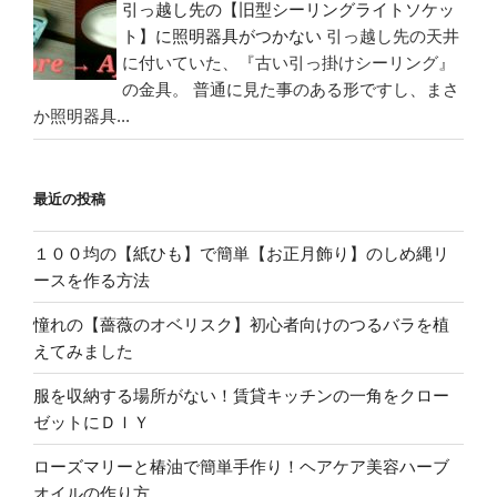
引っ越し先の【旧型シーリングライトソケッ
ト】に照明器具がつかない
引っ越し先の天井
に付いていた、『古い引っ掛けシーリング』
の金具。 普通に見た事のある形ですし、まさ
か照明器具...
最近の投稿
１００均の【紙ひも】で簡単【お正月飾り】のしめ縄リ
ースを作る方法
憧れの【薔薇のオベリスク】初心者向けのつるバラを植
えてみました
服を収納する場所がない！賃貸キッチンの一角をクロー
ゼットにＤＩＹ
ローズマリーと椿油で簡単手作り！ヘアケア美容ハーブ
オイルの作り方