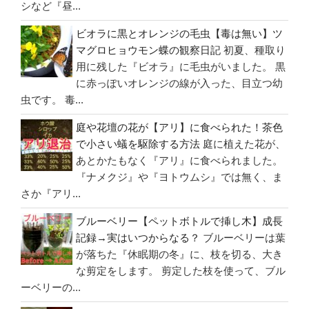
シなど『昼...
ビオラに黒とオレンジの毛虫【毒は無い】ツ
マグロヒョウモン蝶の観察日記
初夏、種取り
用に残した『ビオラ』に毛虫がいました。 黒
に赤っぽいオレンジの線が入った、目立つ幼
虫です。 毒...
庭や花壇の花が【アリ】に食べられた！茶色
で小さい蟻を駆除する方法
庭に植えた花が、
あとかたもなく『アリ』に食べられました。
『ナメクジ』や『ヨトウムシ』では無く、ま
さか『アリ...
ブルーベリー【ペットボトルで挿し木】成長
記録→実はいつからなる？
ブルーベリーは葉
が落ちた『休眠期の冬』に、枝を切る、大き
な剪定をします。 剪定した枝を使って、ブル
ーベリーの...