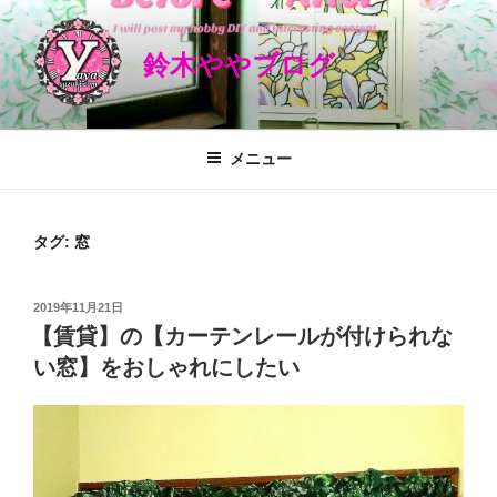
コ
ン
鈴木ややブログ
テ
ン
ツ
へ
メニュー
ス
キ
ッ
タグ: 窓
プ
投
2019年11月21日
稿
【賃貸】の【カーテンレールが付けられな
日:
い窓】をおしゃれにしたい