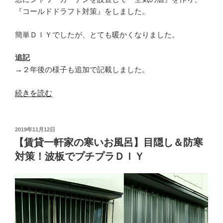
ー
『コールドドラフト対策』をしました。
ル
ド
簡単ＤＩＹでしたが、とても暖かくなりました。
ド
ラ
追記
フ
→２年後の様子も追加で記載しました。
ト
対
“【築
続きを読む
策”
４
の
０
年
投
2019年11月12日
稿
の
【賃貸一軒家の寒いお風呂】目隠し＆防寒
日:
賃
対策！波板でプチプラＤＩＹ
貸
一
軒
家】
寒