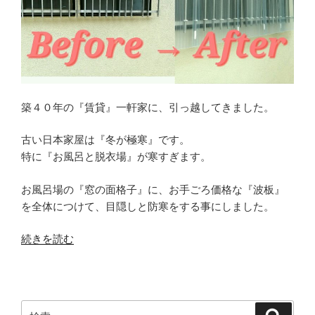
い
お
風
呂
→
窓
に
築４０年の『賃貸』一軒家に、引っ越してきました。
シ
ャ
古い日本家屋は『冬が極寒』です。
ワ
特に『お風呂と脱衣場』が寒すぎます。
ー
カ
お風呂場の『窓の面格子』に、お手ごろ価格な『波板』
ー
を全体につけて、目隠しと防寒をする事にしました。
テ
ン
“【賃
続きを読む
で
貸
防
一
寒
軒
対
家
検
検