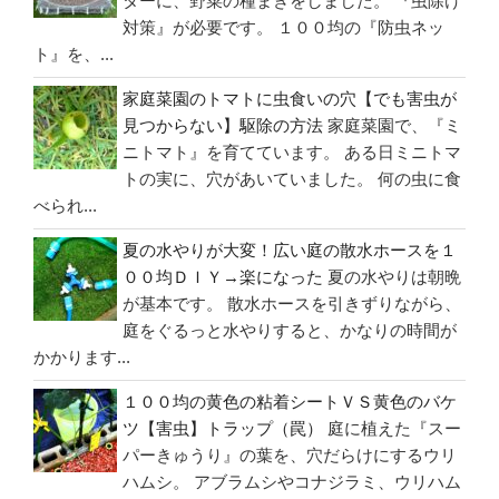
ターに、野菜の種まきをしました。 『虫除け
プ
対策』が必要です。 １００均の『防虫ネッ
ラ
ト』を、...
Ｄ
家庭菜園のトマトに虫食いの穴【でも害虫が
Ｉ
見つからない】駆除の方法
家庭菜園で、『ミ
Ｙ”
ニトマト』を育てています。 ある日ミニトマ
の
トの実に、穴があいていました。 何の虫に食
べられ...
夏の水やりが大変！広い庭の散水ホースを１
００均ＤＩＹ→楽になった
夏の水やりは朝晩
が基本です。 散水ホースを引きずりながら、
庭をぐるっと水やりすると、かなりの時間が
かかります...
１００均の黄色の粘着シートＶＳ黄色のバケ
ツ【害虫】トラップ（罠）
庭に植えた『スー
パーきゅうり』の葉を、穴だらけにするウリ
ハムシ。 アブラムシやコナジラミ、ウリハム