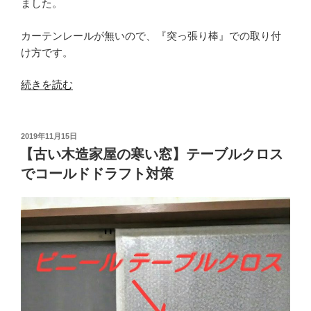
ました。
カーテンレールが無いので、『突っ張り棒』での取り付
け方です。
“【賃
続きを読む
貸】
の
【カ
投
2019年11月15日
稿
ー
【古い木造家屋の寒い窓】テーブルクロス
日:
テ
でコールドドラフト対策
ン
レ
ー
ル
が
付
け
ら