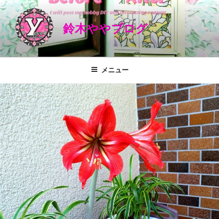
コ
ン
鈴木ややブログ
テ
ン
ツ
へ
メニュー
ス
キ
ッ
プ