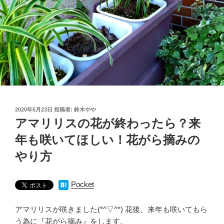
投
2020年5月23日
投稿者:
鈴木やや
稿
アマリリスの花が終わったら？来
日:
年も咲いてほしい！花がら摘みの
やり方
Pocket
アマリリスが咲きました(*^▽^*) 花後、来年も咲いてもら
う為に『花がら摘み』をします。