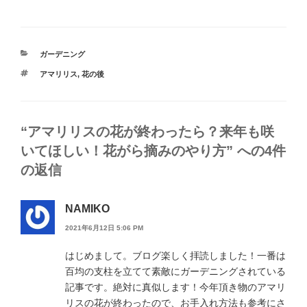
カ
ガーデニング
テ
タ
アマリリス
,
花の後
ゴ
グ
リ
ー
“アマリリスの花が終わったら？来年も咲
いてほしい！花がら摘みのやり方” への4件
の返信
NAMIKO
2021年6月12日 5:06 PM
はじめまして。ブログ楽しく拝読しました！一番は
百均の支柱を立てて素敵にガーデニングされている
記事です。絶対に真似します！今年頂き物のアマリ
リスの花が終わったので、お手入れ方法も参考にさ