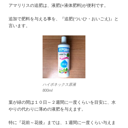
アマリリスの追肥は、液肥(=液体肥料)が便利です。
追加で肥料を与える事を、『追肥(ついひ・おいごえ)』と
言います。
ハイポネックス原液
800ml
葉が緑の間は１０日～２週間に一度くらいを目安に、水
やりの代わりに薄めの液肥を与えます。
特に『花前～花後』までは、１週間に一度くらい与えま