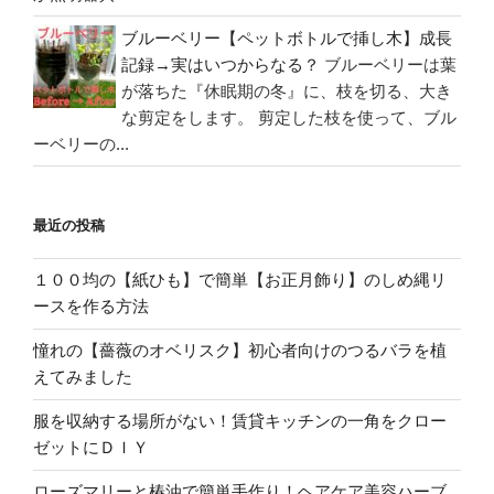
ブルーベリー【ペットボトルで挿し木】成長
記録→実はいつからなる？
ブルーベリーは葉
が落ちた『休眠期の冬』に、枝を切る、大き
な剪定をします。 剪定した枝を使って、ブル
ーベリーの...
最近の投稿
１００均の【紙ひも】で簡単【お正月飾り】のしめ縄リ
ースを作る方法
憧れの【薔薇のオベリスク】初心者向けのつるバラを植
えてみました
服を収納する場所がない！賃貸キッチンの一角をクロー
ゼットにＤＩＹ
ローズマリーと椿油で簡単手作り！ヘアケア美容ハーブ