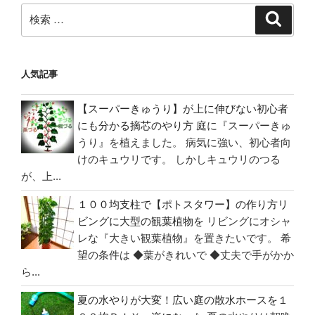
Ｙ】
検
検
潔
索
索:
癖
症
人気記事
の
人
【スーパーきゅうり】が上に伸びない初心者
必
にも分かる摘芯のやり方
庭に『スーパーきゅ
見！
うり』を植えました。 病気に強い、初心者向
ト
けのキュウリです。 しかしキュウリのつる
イ
が、上...
レ
に
１００均支柱で【ポトスタワー】の作り方リ
タ
ビングに大型の観葉植物を
リビングにオシャ
オ
レな『大きい観葉植物』を置きたいです。 希
ル
望の条件は ◆葉がきれいで ◆丈夫で手がかか
ホ
ら...
ル
ダ
夏の水やりが大変！広い庭の散水ホースを１
ー