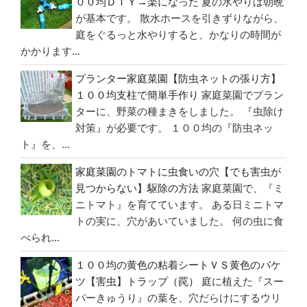
００均ＤＩＹ→楽になった
夏の水やりは朝晩
＆
が基本です。 散水ホースを引きずりながら、
便
庭をぐるっと水やりすると、かなりの時間が
座
かかります...
シ
プランター家庭菜園【防虫ネットの張り方】
ー
１００均支柱で簡単手作り
家庭菜園でプラン
ト
ターに、野菜の種まきをしました。 『虫除け
ホ
対策』が必要です。 １００均の『防虫ネッ
ル
ト』を、...
ダ
ー
家庭菜園のトマトに虫食いの穴【でも害虫が
設
見つからない】駆除の方法
家庭菜園で、『ミ
置”
ニトマト』を育てています。 ある日ミニトマ
の
トの実に、穴があいていました。 何の虫に食
べられ...
１００均の黄色の粘着シートＶＳ黄色のバケ
ツ【害虫】トラップ（罠）
庭に植えた『スー
パーきゅうり』の葉を、穴だらけにするウリ