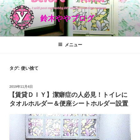
コ
ン
鈴木ややブログ
テ
ン
ツ
へ
メニュー
ス
キ
ッ
タグ: 使い捨て
プ
投
2019年11月4日
稿
【賃貸ＤＩＹ】潔癖症の人必見！トイレに
日:
タオルホルダー＆便座シートホルダー設置