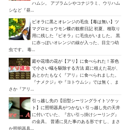
ハムシ。 アブラムシやコナジラミ、ウリハム
シなど『昼...
ビオラに黒とオレンジの毛虫【毒は無い】ツ
マグロヒョウモン蝶の観察日記
初夏、種取り
用に残した『ビオラ』に毛虫がいました。 黒
に赤っぽいオレンジの線が入った、目立つ幼
虫です。 毒...
庭や花壇の花が【アリ】に食べられた！茶色
で小さい蟻を駆除する方法
庭に植えた花が、
あとかたもなく『アリ』に食べられました。
『ナメクジ』や『ヨトウムシ』では無く、ま
さか『アリ...
引っ越し先の【旧型シーリングライトソケッ
ト】に照明器具がつかない
引っ越し先の天井
に付いていた、『古い引っ掛けシーリング』
の金具。 普通に見た事のある形ですし、まさ
か照明器具...