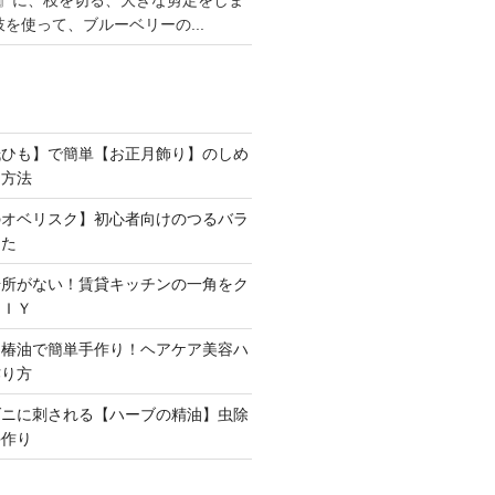
』に、枝を切る、大きな剪定をしま
枝を使って、ブルーベリーの...
紙ひも】で簡単【お正月飾り】のしめ
る方法
のオベリスク】初心者向けのつるバラ
した
場所がない！賃貸キッチンの一角をク
ＤＩＹ
と椿油で簡単手作り！ヘアケア美容ハ
作り方
ダニに刺される【ハーブの精油】虫除
手作り