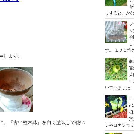
を
りすると、かな
プ
り
菜
し
す。 １００均の
用します。
家
害
菜
す
いていました。 
１
の
植
穴
に、『古い植木鉢』を白く塗装して使い
シやコナジラミ