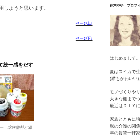
鈴木やや プロフ
用しようと思います。
ページ上↑
ページ下↓
はじめまして
て統一感をだす
夏はスイカで
(猫もかわいい)
モノづくりや
大きな棚まで
最近はＤＩＹ
家族とともに
親の介護の関
ー 水性塗料と漏
年の賃貸一軒