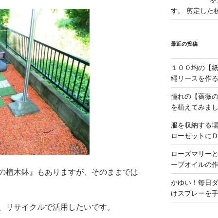
冬
す。 剪定した
最近の投稿
１００均の【
縄リースを作
憧れの【薔薇
を植えてみま
服を収納する
ローゼットに
ローズマリー
ーブオイルの
の植木鉢』もありますが、そのままでは
かゆい！毎日
けスプレーを
、リサイクルで活用したいです。