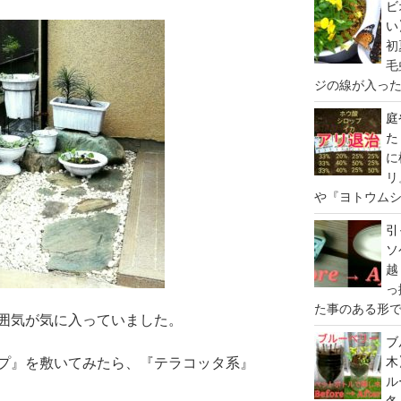
ビ
い
初
毛
ジの線が入った、
庭
た
に
リ
や『ヨトウムシ
引
ソ
越
っ
た事のある形で
囲気が気に入っていました。
ブ
木
プ』を敷いてみたら、『テラコッタ系』
ル