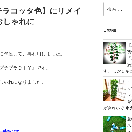
検
テラコッタ色】にリメイ
索:
おしゃれに
人気記事
【
初
に塗装して、再利用しました。
『
病
プチプラＤＩＹ』です。
す。 しかしキュ
しゃれになりました。
１
り
ン
を
がきれいで ◆丈
夏
ス
一感をだす
水