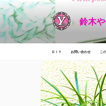
コ
ン
テ
鈴木や
ン
ツ
へ
ス
キ
ッ
ＤＩＹ
お問い合わせ
こ
プ