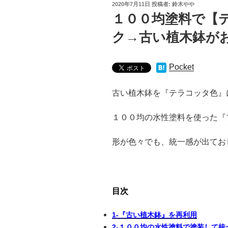
投
2020年7月11日
投稿者:
鈴木やや
稿
１００均塗料で【
日:
ク→古い植木鉢が
Pocket
古い植木鉢を『テラコッタ色』
１００均の水性塗料を使った『
形が色々でも、統一感が出てお
目次
1-『古い植木鉢』を再利用
2-１００均の水性塗料で塗装して統