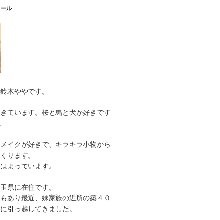
ィール
。鈴木ややです。
生きています。桜と馬と犬が好きです
。
リメイクが好きで、キラキラ小物から
つくります。
にはまっています。
埼玉県に在住です。
係もあり最近、妹家族の近所の築４０
家に引っ越してきました。