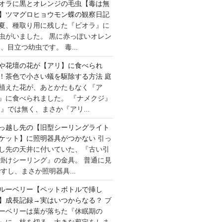
オラに黒とオレンジの毛虫【毒は無
】ツマグロヒョウモン蝶の観察日記
夏、種取り用に残した『ビオラ』に
虫がいました。 黒に赤っぽいオレン
目立つ幼虫です。 毒...
や花壇の花が【アリ】に食べられ
！茶色で小さい蟻を駆除する方法
庭
植えた花が、あとかたもなく『ア
』に食べられました。 『ナメクジ』
』では無く、まさか『アリ...
っ越し先の【旧型シーリングライト
ケット】に照明器具がつかない
引っ
し先の天井に付いていた、『古い引
掛けシーリング』の金具。 普通に見
すし、まさか照明器具...
ルーベリー【ペットボトルで挿し
】成長記録→実はいつからなる？
ブ
ーベリーは葉が落ちた『休眠期の