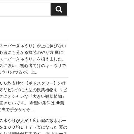
検
索
スーパーきゅうり】が上に伸びない
心者にも分かる摘芯のやり方
庭に
スーパーきゅうり』を植えました。
気に強い、初心者向けのキュウリで
ウリのつるが、上...
００均支柱で【ポトスタワー】の作
方リビングに大型の観葉植物を
リビ
グにオシャレな『大きい観葉植物』
置きたいです。 希望の条件は ◆葉
夫で手がかから...
の水やりが大変！広い庭の散水ホー
を１００均ＤＩＹ→楽になった
夏の
やりは朝晩が基本です。 散水ホース