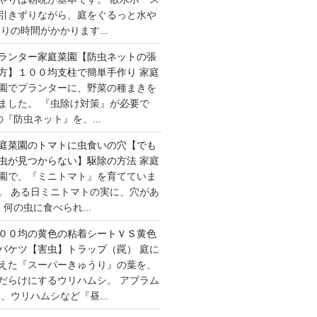
引きずりながら、庭をぐるっと水や
りの時間がかかります...
ランター家庭菜園【防虫ネットの張
方】１００均支柱で簡単手作り
家庭
園でプランターに、野菜の種まきを
ました。 『虫除け対策』が必要で
『防虫ネット』を、...
庭菜園のトマトに虫食いの穴【でも
虫が見つからない】駆除の方法
家庭
園で、『ミニトマト』を育てていま
。 ある日ミニトマトの実に、穴があ
何の虫に食べられ...
００均の黄色の粘着シートＶＳ黄色
バケツ【害虫】トラップ（罠）
庭に
えた『スーパーきゅうり』の葉を、
だらけにするウリハムシ。 アブラム
、ウリハムシなど『昼...