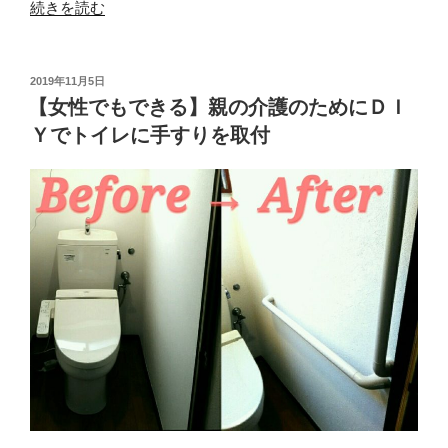
“【ト
続きを読む
イ
レ
の
投
2019年11月5日
稿
デ
【女性でもできる】親の介護のためにＤＩ
日:
ッ
Ｙでトイレに手すりを取付
ド
ス
ペ
ー
ス
有
効
活
用】
ト
イ
レ
ッ