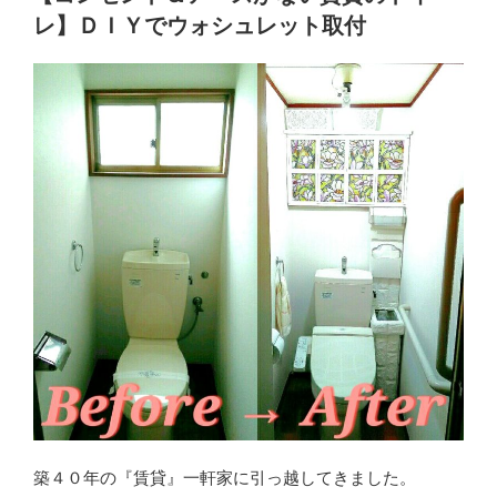
日:
ト
レ】ＤＩＹでウォシュレット取付
イ
レ】
お
し
ゃ
れ
な
防
寒
用
の
白
い
格
子
窓
を
築４０年の『賃貸』一軒家に引っ越してきました。
Ｄ