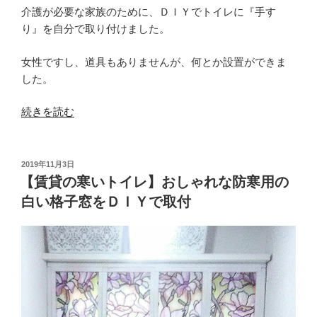
ト
介護が必要な家族のために、ＤＩＹでトイレに『手す
ペ
り』を自分で取り付けました。
ー
女性ですし、道具もありませんが、何とか設置ができま
パ
した。
ー
の
“【女
続きを読む
棚
性
を
で
Ｄ
も
Ｉ
投
2019年11月3日
稿
で
【賃貸の寒いトイレ】おしゃれな防寒用の
Ｙ”
日:
き
の
白い格子窓をＤＩＹで取付
る】
親
の
介
護
の
た