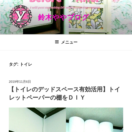
コ
ン
鈴木ややブログ
テ
ン
ツ
へ
メニュー
ス
キ
ッ
タグ: トイレ
プ
投
2019年11月6日
稿
【トイレのデッドスペース有効活用】トイ
日:
レットペーパーの棚をＤＩＹ