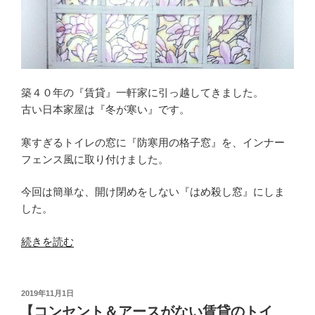
め
に
Ｄ
Ｉ
Ｙ
築４０年の『賃貸』一軒家に引っ越してきました。
で
古い日本家屋は『冬が寒い』です。
ト
イ
寒すぎるトイレの窓に『防寒用の格子窓』を、インナー
レ
フェンス風に取り付けました。
に
手
今回は簡単な、開け閉めをしない『はめ殺し窓』にしま
す
した。
り
を
“【賃
続きを読む
取
貸
付”
の
の
寒
投
2019年11月1日
稿
い
【コンセント＆アースがない賃貸のトイ