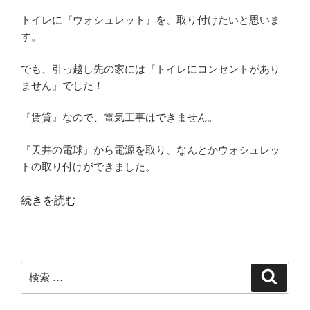
Ｉ
トイレに『ウォシュレット』を、取り付けたいと思いま
Ｙ
す。
で
取
でも、引っ越し先の家には『トイレにコンセントがあり
付”
ません』でした！
の
『賃貸』なので、電気工事はできません。
『天井の電球』から電源を取り、なんとかウォシュレッ
トの取り付けができました。
“【コ
続きを読む
ン
セ
ン
検
ト
検
索
索:
＆
ア