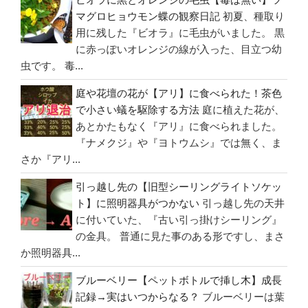
マグロヒョウモン蝶の観察日記
初夏、種取り
用に残した『ビオラ』に毛虫がいました。 黒
に赤っぽいオレンジの線が入った、目立つ幼
虫です。 毒...
庭や花壇の花が【アリ】に食べられた！茶色
で小さい蟻を駆除する方法
庭に植えた花が、
あとかたもなく『アリ』に食べられました。
『ナメクジ』や『ヨトウムシ』では無く、ま
さか『アリ...
引っ越し先の【旧型シーリングライトソケッ
ト】に照明器具がつかない
引っ越し先の天井
に付いていた、『古い引っ掛けシーリング』
の金具。 普通に見た事のある形ですし、まさ
か照明器具...
ブルーベリー【ペットボトルで挿し木】成長
記録→実はいつからなる？
ブルーベリーは葉