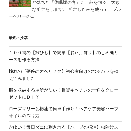
が落ちた『休眠期の冬』に、枝を切る、大き
な剪定をします。 剪定した枝を使って、ブル
ーベリーの...
最近の投稿
１００均の【紙ひも】で簡単【お正月飾り】のしめ縄リ
ースを作る方法
憧れの【薔薇のオベリスク】初心者向けのつるバラを植
えてみました
服を収納する場所がない！賃貸キッチンの一角をクロー
ゼットにＤＩＹ
ローズマリーと椿油で簡単手作り！ヘアケア美容ハーブ
オイルの作り方
かゆい！毎日ダニに刺される【ハーブの精油】虫除けス