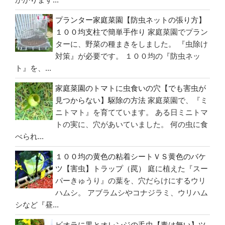
シ
プランター家庭菜園【防虫ネットの張り方】
ュ
１００均支柱で簡単手作り
家庭菜園でプラン
レ
ターに、野菜の種まきをしました。 『虫除け
ッ
対策』が必要です。 １００均の『防虫ネッ
ト
ト』を、...
取
付”
家庭菜園のトマトに虫食いの穴【でも害虫が
の
見つからない】駆除の方法
家庭菜園で、『ミ
ニトマト』を育てています。 ある日ミニトマ
トの実に、穴があいていました。 何の虫に食
べられ...
１００均の黄色の粘着シートＶＳ黄色のバケ
ツ【害虫】トラップ（罠）
庭に植えた『スー
パーきゅうり』の葉を、穴だらけにするウリ
ハムシ。 アブラムシやコナジラミ、ウリハム
シなど『昼...
ビオラに黒とオレンジの毛虫【毒は無い】ツ