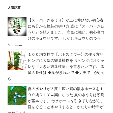
ー
人気記事
ス
が
【スーパーきゅうり】が上に伸びない初心者
な
にも分かる摘芯のやり方
庭に『スーパーきゅ
い
うり』を植えました。 病気に強い、初心者向
けのキュウリです。 しかしキュウリのつる
賃
が、上...
貸
の
１００均支柱で【ポトスタワー】の作り方リ
ト
ビングに大型の観葉植物を
リビングにオシャ
イ
レな『大きい観葉植物』を置きたいです。 希
レ】
望の条件は ◆葉がきれいで ◆丈夫で手がかか
Ｄ
ら...
Ｉ
夏の水やりが大変！広い庭の散水ホースを１
Ｙ
００均ＤＩＹ→楽になった
夏の水やりは朝晩
で
が基本です。 散水ホースを引きずりながら、
ウ
庭をぐるっと水やりすると、かなりの時間が
ォ
かかります...