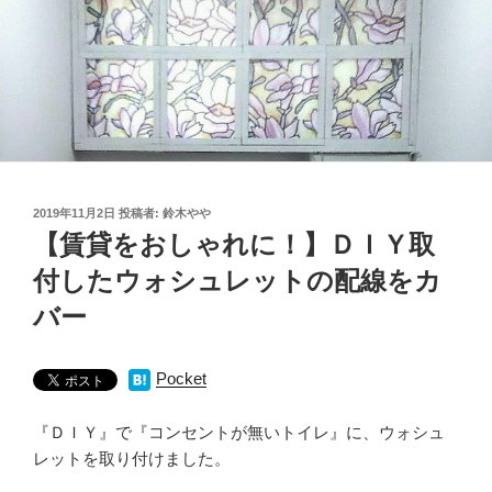
投
2019年11月2日
投稿者:
鈴木やや
稿
【賃貸をおしゃれに！】ＤＩＹ取
日:
付したウォシュレットの配線をカ
バー
Pocket
『ＤＩＹ』で『コンセントが無いトイレ』に、ウォシュ
レットを取り付けました。