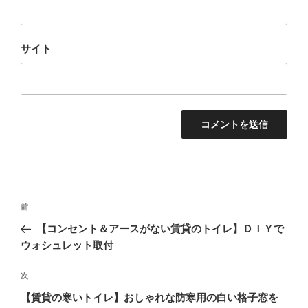
サイト
投
過
前
稿
去
【コンセント＆アースがない賃貸のトイレ】ＤＩＹで
ナ
の
ウォシュレット取付
ビ
投
稿
ゲ
次
次
の
ー
【賃貸の寒いトイレ】おしゃれな防寒用の白い格子窓を