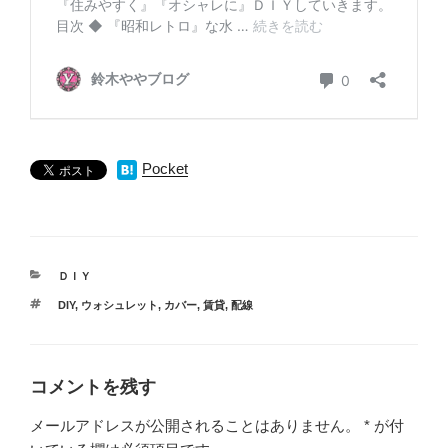
Pocket
カ
ＤＩＹ
テ
タ
DIY
,
ウォシュレット
,
カバー
,
賃貸
,
配線
ゴ
グ
リ
ー
コメントを残す
メールアドレスが公開されることはありません。
*
が付