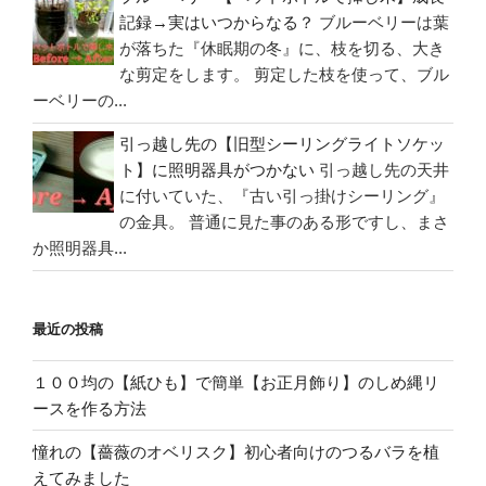
記録→実はいつからなる？
ブルーベリーは葉
が落ちた『休眠期の冬』に、枝を切る、大き
な剪定をします。 剪定した枝を使って、ブル
ーベリーの...
引っ越し先の【旧型シーリングライトソケッ
ト】に照明器具がつかない
引っ越し先の天井
に付いていた、『古い引っ掛けシーリング』
の金具。 普通に見た事のある形ですし、まさ
か照明器具...
最近の投稿
１００均の【紙ひも】で簡単【お正月飾り】のしめ縄リ
ースを作る方法
憧れの【薔薇のオベリスク】初心者向けのつるバラを植
えてみました