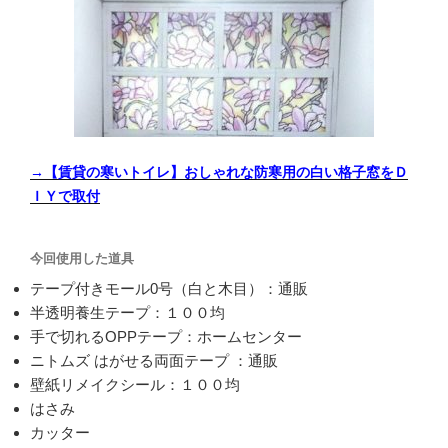
→【賃貸の寒いトイレ】おしゃれな防寒用の白い格子窓をＤ
ＩＹで取付
今回使用した道具
テープ付きモール0号（白と木目）：通販
半透明養生テープ：１００均
手で切れるOPPテープ：ホームセンター
ニトムズ はがせる両面テープ ：通販
壁紙リメイクシール：１００均
はさみ
カッター