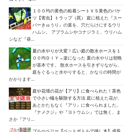
１００均の黄色の粘着シートＶＳ黄色のバケ
ツ【害虫】トラップ（罠）
庭に植えた『スー
パーきゅうり』の葉を、穴だらけにするウリ
ハムシ。 アブラムシやコナジラミ、ウリハム
シなど『昼...
夏の水やりが大変！広い庭の散水ホースを１
００均ＤＩＹ→楽になった
夏の水やりは朝晩
が基本です。 散水ホースを引きずりながら、
庭をぐるっと水やりすると、かなりの時間が
かかります...
庭や花壇の花が【アリ】に食べられた！茶色
で小さい蟻を駆除する方法
庭に植えた花が、
あとかたもなく『アリ』に食べられました。
『ナメクジ』や『ヨトウムシ』では無く、ま
さか『アリ...
ブルーベリー【ペットボトルで挿し木】成長