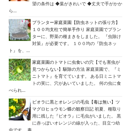
望の条件は ◆葉がきれいで ◆丈夫で手がかか
ら...
プランター家庭菜園【防虫ネットの張り方】
１００均支柱で簡単手作り
家庭菜園でプラン
ターに、野菜の種まきをしました。 『虫除け
対策』が必要です。 １００均の『防虫ネッ
ト』を、...
家庭菜園のトマトに虫食いの穴【でも害虫が
見つからない】駆除の方法
家庭菜園で、『ミ
ニトマト』を育てています。 ある日ミニトマ
トの実に、穴があいていました。 何の虫に食
べられ...
ビオラに黒とオレンジの毛虫【毒は無い】ツ
マグロヒョウモン蝶の観察日記
初夏、種取り
用に残した『ビオラ』に毛虫がいました。 黒
に赤っぽいオレンジの線が入った、目立つ幼
虫です。 毒...