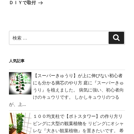
投
ＤＩＹで取付
シ
稿
ョ
ン
検
検
索
索:
人気記事
【スーパーきゅうり】が上に伸びない初心者
にも分かる摘芯のやり方
庭に『スーパーきゅ
うり』を植えました。 病気に強い、初心者向
けのキュウリです。 しかしキュウリのつる
が、上...
１００均支柱で【ポトスタワー】の作り方リ
ビングに大型の観葉植物を
リビングにオシャ
レな『大きい観葉植物』を置きたいです。 希