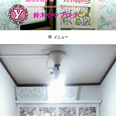
コ
ン
鈴木ややブログ
テ
ン
ツ
へ
メニュー
ス
キ
ッ
プ