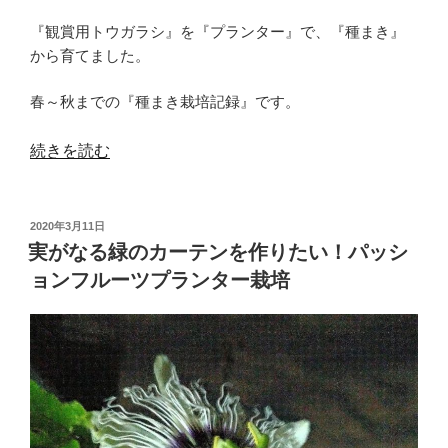
『観賞用トウガラシ』を『プランター』で、『種まき』
から育てました。
春～秋までの『種まき栽培記録』です。
“長
続きを読む
く
楽
投
2020年3月11日
し
稿
実がなる緑のカーテンを作りたい！パッシ
め
日:
ョンフルーツプランター栽培
る
唐
辛
子
(観
賞
用