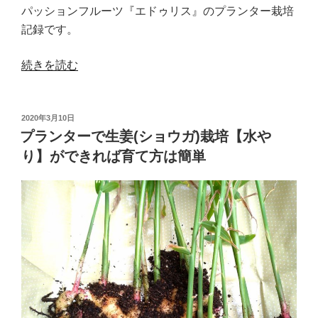
録”
パッションフルーツ『エドゥリス』のプランター栽培
の
記録です。
“実
続きを読む
が
な
投
2020年3月10日
る
稿
プランターで生姜(ショウガ)栽培【水や
緑
日:
り】ができれば育て方は簡単
の
カ
ー
テ
ン
を
作
り
た