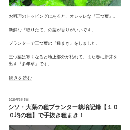
育
て
お料理のトッピングにあると、オシャレな『三つ葉』。
方
種
新鮮な『取りたて』の葉が香りがいいです。
ま
き
プランターで三つ葉の『種まき』をしました。
栽
三つ葉は寒くなると地上部分が枯れて、また春に新芽を
培
出す『多年草』です。
記
録”
“三
続きを読む
の
つ
葉
投
2020年3月5日
の
稿
シソ・大葉の種プランター栽培記録【１０
プ
日:
０均の種】で手抜き種まき！
ラ
ン