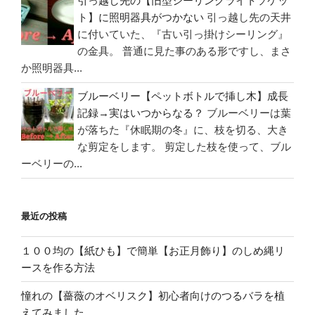
引っ越し先の【旧型シーリングライトソケッ
ト】に照明器具がつかない
引っ越し先の天井
に付いていた、『古い引っ掛けシーリング』
の金具。 普通に見た事のある形ですし、まさ
か照明器具...
ブルーベリー【ペットボトルで挿し木】成長
記録→実はいつからなる？
ブルーベリーは葉
が落ちた『休眠期の冬』に、枝を切る、大き
な剪定をします。 剪定した枝を使って、ブル
ーベリーの...
最近の投稿
１００均の【紙ひも】で簡単【お正月飾り】のしめ縄リ
ースを作る方法
憧れの【薔薇のオベリスク】初心者向けのつるバラを植
えてみました