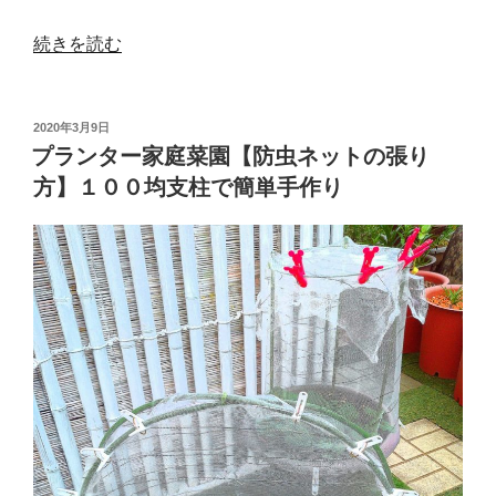
の
“プ
続きを読む
ラ
ン
投
2020年3月9日
タ
稿
プランター家庭菜園【防虫ネットの張り
ー
日:
方】１００均支柱で簡単手作り
で
生
姜
(シ
ョ
ウ
ガ)
栽
培
【水
や