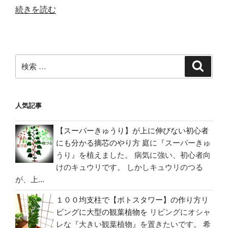
“１
続きを読む
０
０
均
検
の
検
索
索:
大
き
い
人気記事
サ
イ
【スーパーきゅうり】が上に伸びない初心者
ズ
にも分かる摘芯のやり方
庭に『スーパーきゅ
【プ
うり』を植えました。 病気に強い、初心者向
けのキュウリです。 しかしキュウリのつる
ラ
が、上...
ン
タ
１００均支柱で【ポトスタワー】の作り方リ
ー】
ビングに大型の観葉植物を
リビングにオシャ
で
レな『大きい観葉植物』を置きたいです。 希