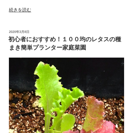
“プ
続きを読む
ラ
ン
タ
投
2020年3月8日
稿
ー
初心者におすすめ！１００均のレタスの種
日:
家
まき簡単プランター家庭菜園
庭
菜
園
【防
虫
ネ
ッ
ト
の
張
り
方】