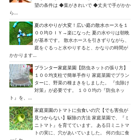
キ
望の条件は ◆葉がきれいで ◆丈夫で手がかか
ュ
ら...
ウ
夏の水やりが大変！広い庭の散水ホースを１
リ
００均ＤＩＹ→楽になった
夏の水やりは朝晩
の
が基本です。 散水ホースを引きずりながら、
家
庭をぐるっと水やりすると、かなりの時間が
庭
かかります...
菜
プランター家庭菜園【防虫ネットの張り方】
園
１００均支柱で簡単手作り
家庭菜園でプラン
栽
ターに、野菜の種まきをしました。 『虫除け
培
対策』が必要です。 １００均の『防虫ネッ
記
ト』を、...
録”
の
家庭菜園のトマトに虫食いの穴【でも害虫が
見つからない】駆除の方法
家庭菜園で、『ミ
ニトマト』を育てています。 ある日ミニトマ
トの実に、穴があいていました。 何の虫に食