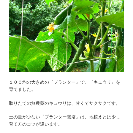
ゃ
っ
た！
【プ
ラ
ン
タ
ー】
家
庭
菜
１００均の大きめの『プランター』で、『キュウリ』を
園
育てました。
３
本
取りたての無農薬のキュウリは、甘くてサクサクです。
仕
土の量が少ない『プランター栽培』は、地植えとは少し
立
育て方のコツが違います。
て”
の