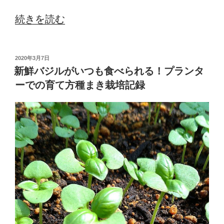
“初
続きを読む
心
者
投
2020年3月7日
に
稿
新鮮バジルがいつも食べられる！プランタ
日:
お
ーでの育て方種まき栽培記録
す
す
め！
１
０
０
均
の