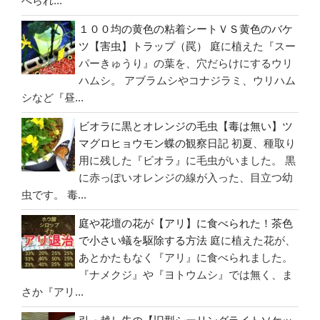
べられ...
１００均の黄色の粘着シートＶＳ黄色のバケ
ツ【害虫】トラップ（罠）
庭に植えた『スー
パーきゅうり』の葉を、穴だらけにするウリ
ハムシ。 アブラムシやコナジラミ、ウリハム
シなど『昼...
ビオラに黒とオレンジの毛虫【毒は無い】ツ
マグロヒョウモン蝶の観察日記
初夏、種取り
用に残した『ビオラ』に毛虫がいました。 黒
に赤っぽいオレンジの線が入った、目立つ幼
虫です。 毒...
庭や花壇の花が【アリ】に食べられた！茶色
で小さい蟻を駆除する方法
庭に植えた花が、
あとかたもなく『アリ』に食べられました。
『ナメクジ』や『ヨトウムシ』では無く、ま
さか『アリ...