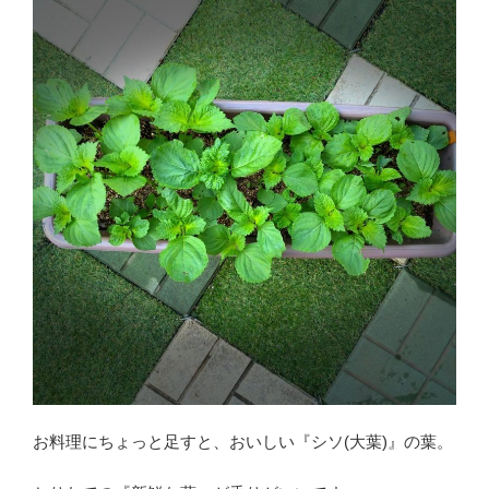
タ
ー
栽
培
【種
ま
き】
＆
育
て
方
が
簡
単！
初
心
お料理にちょっと足すと、おいしい『シソ(大葉)』の葉。
者
に