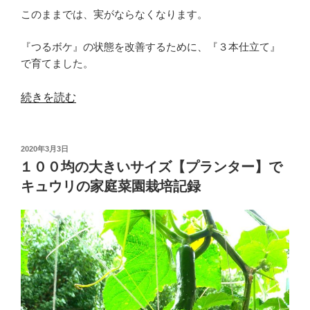
このままでは、実がならなくなります。
の
『つるボケ』の状態を改善するために、『３本仕立て』
で育てました。
“ミ
続きを読む
ニ
ト
投
2020年3月3日
マ
稿
１００均の大きいサイズ【プランター】で
ト
日:
キュウリの家庭菜園栽培記録
が
つ
る
ボ
ケ
し
ち