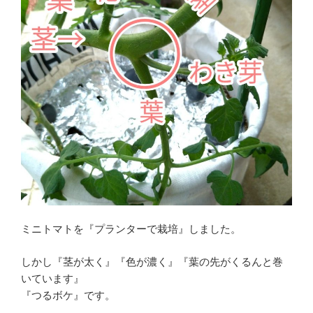
ー
栽
培
記
録
【１
０
０
均
の
種】
で
手
ミニトマトを『プランターで栽培』しました。
抜
き
しかし『茎が太く』『色が濃く』『葉の先がくるんと巻
種
いています』
ま
『つるボケ』です。
き！”