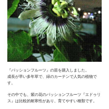
ト
ウ
ガ
ラ
シ)
の
種
ま
き
プ
ラ
『パッションフルーツ』の苗を購入しました。
ン
成長が早い多年草で、緑のカーテンで人気の植物で
タ
す。
ー
栽
その中でも、紫の花のパッションフルーツ『エドゥリ
培
ス』は比較的耐寒性があり、育てやすい種類です。
記