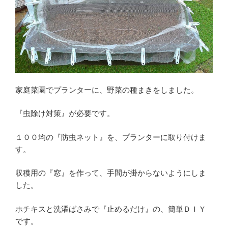
り】
が
で
き
れ
ば
育
家庭菜園でプランターに、野菜の種まきをしました。
て
方
『虫除け対策』が必要です。
は
簡
１００均の『防虫ネット』を、プランターに取り付けま
す。
単”
の
収穫用の『窓』を作って、手間が掛からないようにしま
した。
ホチキスと洗濯ばさみで『止めるだけ』の、簡単ＤＩＹ
です。