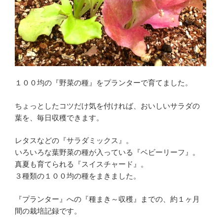
１
０
０
均
支
柱
で
１００均の『野菜の種』をプランターで育てました。
簡
単
ちょっとしたコツだけ気を付ければ、おいしいサラダの
手
葉を、毎日収穫できます。
作
り”
レタスなどの『サラダミックス』。
の
いろいろな葉野菜の種が入っている『ベビーリーフ』。
真夏も育てられる『スイスチャード』。
３種類の１００均の種をまきました。
『プランター』への『種まき～収穫』までの、約１ヶ月
間の栽培記録です。