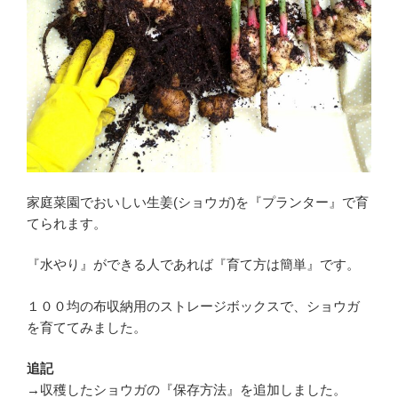
い！
パ
ッ
シ
ョ
ン
フ
ル
ー
家庭菜園でおいしい生姜(ショウガ)を『プランター』で育
ツ
てられます。
プ
ラ
『水やり』ができる人であれば『育て方は簡単』です。
ン
１００均の布収納用のストレージボックスで、ショウガ
タ
を育ててみました。
ー
栽
追記
培”
→
収穫したショウガの『保存方法』を追加しました。