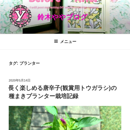
コ
ン
鈴木ややブログ
テ
ン
ツ
へ
メニュー
ス
キ
ッ
タグ: プランター
プ
投
2020年5月14日
稿
長く楽しめる唐辛子(観賞用トウガラシ)の
日:
種まきプランター栽培記録