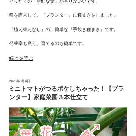
とりたての『新鮮な葉』が香りがいいです。
お
す
種を購入して、『プランター』に種まきをしました。
す
『植え替えなし』の、簡単な『手抜き種まき』です。
め”
の
発芽率も良く、育てるのも簡単です。
“シ
続きを読む
ソ・
大
投
2020年3月4日
葉
稿
ミニトマトがつるボケしちゃった！【プラ
の
日:
ンター】家庭菜園３本仕立て
種
プ
ラ
ン
タ