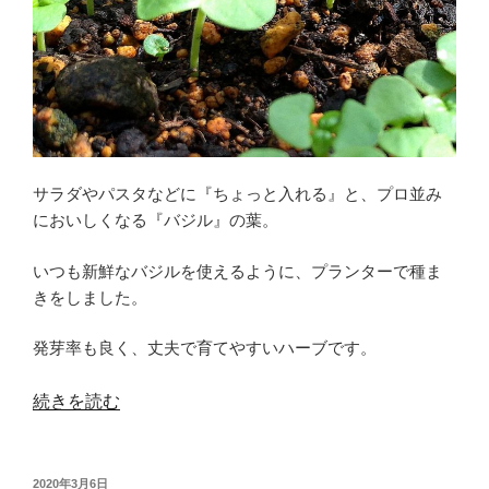
レ
タ
ス
の
種
サラダやパスタなどに『ちょっと入れる』と、プロ並み
ま
においしくなる『バジル』の葉。
き
簡
いつも新鮮なバジルを使えるように、プランターで種ま
きをしました。
単
プ
発芽率も良く、丈夫で育てやすいハーブです。
ラ
“新
続きを読む
ン
鮮
タ
バ
投
2020年3月6日
ー
ジ